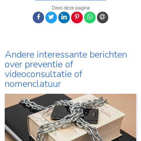
Deel deze pagina
op Facebook
op Twitter
op LinkedIn
op Pinterest
op WhatsApp
via e-mail
Andere interessante berichten
over preventie of
videoconsultatie of
nomenclatuur