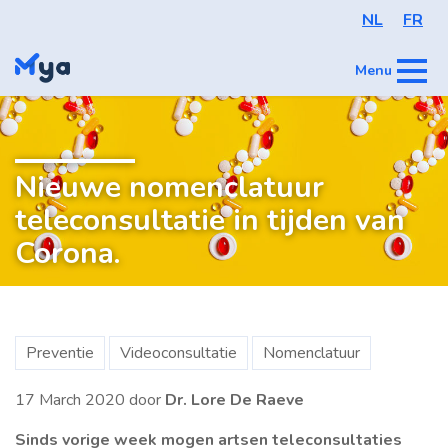
NL
FR
Menu
Nieuwe nomenclatuur
teleconsultatie in tijden van
Corona.
Preventie
Videoconsultatie
Nomenclatuur
17 March 2020
door
Dr. Lore De Raeve
Sinds vorige week mogen artsen teleconsultaties